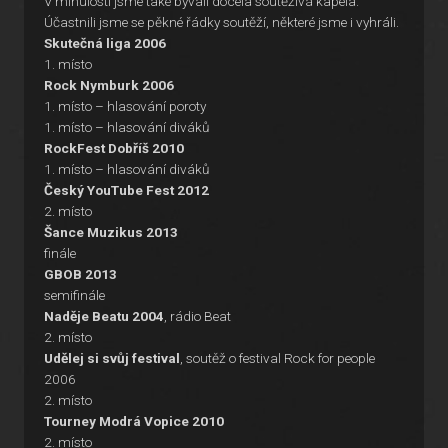
V minulosti jsme také bývali docela soutěživá kapela.
Účastnili jsme se pěkné řádky soutěží, některé jsme i vyhráli.
Skutečná liga 2006
1. místo
Rock Nymburk 2006
1. místo – hlasování poroty
1. místo – hlasování diváků
RockFest Dobříš 2010
1. místo – hlasování diváků
Český YouTube Fest 2012
2. místo
Šance Muzikus 2013
finále
GBOB 2013
semifinále
Naděje Beatu 2004
, rádio Beat
2. místo
Udělej si svůj festival
, soutěž o festival Rock for people
2006
2. místo
Tourney Modrá Vopice 2010
2. místo